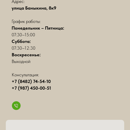
Адрес:
район
улица Баныкина, 8к9
Морг
Медгородок
График работы:
Адрес:
бульвар
Понедельник – Пятница:
Здоровья,
07:30–15:00
25к10,
Суббота:
Тольятти
График
07:30–12:30
работы:
Воскресенье:
Понедельник
Выходной
–
Пятница:
08:00–
Консультация:
17:30,
+7 (8482) 74-54-10
Суббота:
+7 (987) 450-00-51
10:00–
16:00,
Воскресенье:
Выходной
Телефон:
+7
(8482)
74-