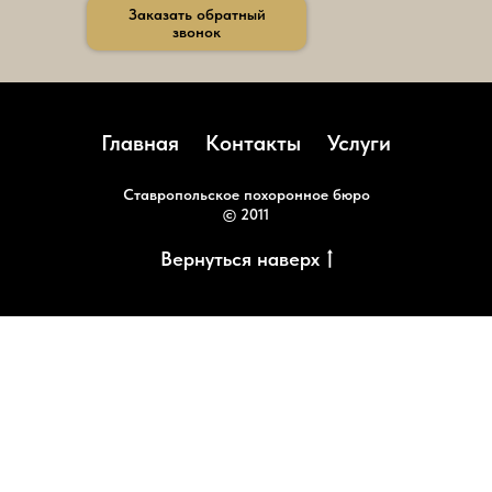
Заказать обратный
51
звонок
—
Консультации
по
вопросам
ритуальных
услуг,
Главная
Контакты
Услуги
оформление
смерти,
Ставропольское похоронное бюро
транспортировка
© 2011
усопших.
Телефон:
+7
Вернуться наверх
(8482)
74-
54-
10
—
Общая
консультация
по
всем
вопросам.
©