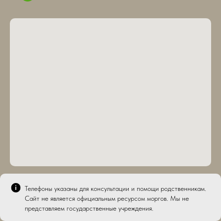
транспортировке
усопших,
оформлению
документов
и
организации
похорон.
Что
делать
при
смерти
близкого
человека
в
Тольятти?
Если
вы
Телефоны указаны для консультации и помощи родственникам.
узнали
Сайт не является официальным ресурсом моргов. Мы не
о
представляем государственные учреждения.
смерти