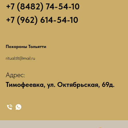
врача.
+7 (8482) 74-54-10
Обратиться
в
морг
+7 (962) 614-54-10
для
получения
справки
о
смерти.
Похороны Тольятти
Пойти
в
ЗАГС
ritual.tlt@mail.ru
для
получения
Адрес:
официального
свидетельства
Тимофеевка, ул. Октябрьская, 69д.
о
смерти.
Обратиться
в
ритуальное
агентство
для
организации
похорон